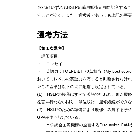
※2/3/4いずれもHSLP応募用紙指定欄に記入
すことがある。また、選考後であっても上記の事実
選考方法
【第１次選考】
（評価項目）
・ エッセイ
・ 英語力：TOEFL iBT 70点相当（My b
おいて同レベルの英語力を有すると判断されなけれ
※この基準は以下の点に配慮し設定されている。
(1) HSLPの授業はすべて英語で行われ、ま
発言を行わない限り、単位取得・履修継続ができな
(2) HSLPのための準備により履修生の属する
GPA基準も設けている。
・ 本学統合国際機構の企画するDiscussion Caféや”F