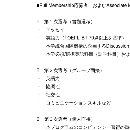
■Full Membership応募者、およびAssoc
 第１次選考（書類選考）
・ エッセイ
・ 英語力（TOEFL iBT 70点以上を基準）
・ 本学統合国際機構の企画するDiscussion Caf
・ 本学必須/選択英語科目（語学科目）お
 第２次選考（グループ面接）
・ 英語力
・ 協調性
・ 社交性
・ コミュニケーションスキルなど
 第３次選考（個人面接）
・ 本プログラムのコンピテンシー習得の重