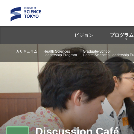
ビジョン
プログラム
カリキュラム
Health Sciences
Graduate-School
Leadership Program
Health Sciences Leadership P
Discussion Café