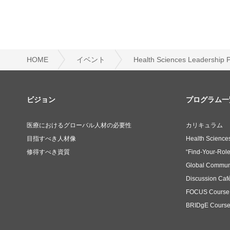
HOME
イベント
Health Sciences Leadershi
ビジョン
プログラム一
医療におけるグローバル人材の必要性
カリキュラム
目指すべき人材像
Health Science
修得すべき資質
“Find-Your-Rol
Global Commun
Discussion Caf
FOCUS Course
BRIDgE Cours