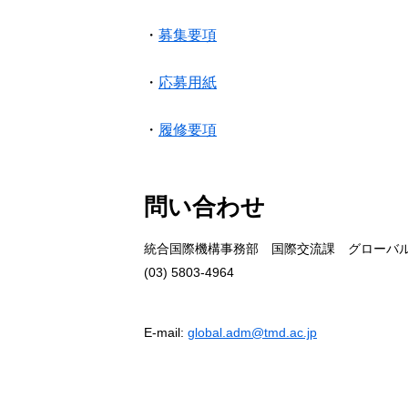
・
募集要項
・
応募用紙
・
履修要項
問い合わせ
統合国際機構事務部 国際交流課 グローバ
(03) 5803-4964
E-mail:
global.adm@tmd.ac.jp