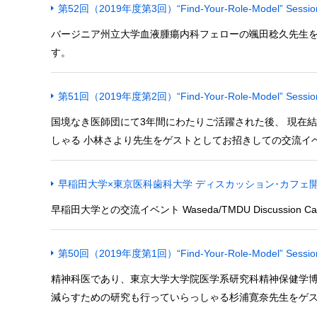
第52回（2019年度第3回）“Find-Your-Role-Model” Se
バージニア州立大学血液腫瘍内科フェローの颯田稔久先生を
す。
第51回（2019年度第2回）“Find-Your-Role-Model” Se
国境なき医師団にて3年間にわたりご活躍された後、 現在
しゃる 小林さより先生をゲストとしてお招きしての交流イベ
早稲田大学×東京医科歯科大学 ディスカッション･カフェ
早稲田大学との交流イベント Waseda/TMDU Discussi
第50回（2019年度第1回）“Find-Your-Role-Model” Se
精神科医であり、東京大学大学院医学系研究科精神保健学
減らすための研究も行っていらっしゃる杉浦寛奈先生をゲス