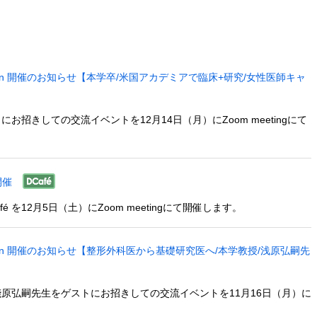
l” Session 開催のお知らせ【本学卒/米国アカデミアで臨床+研究/女性医師キャ
きしての交流イベントを12月14日（月）にZoom meetingにて
開催
Café を12月5日（土）にZoom meetingにて開催します。
l” Session 開催のお知らせ【整形外科医から基礎研究医へ/本学教授/浅原弘嗣先
原弘嗣先生をゲストにお招きしての交流イベントを11月16日（月）に